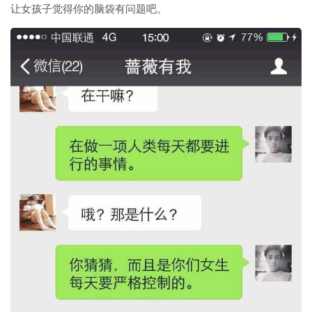
让女孩子觉得你的脑袋有问题吧。