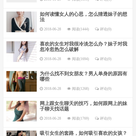
如何读懂女人的心思，怎么猜透妹子的想
法
2018-06-28
阅读(1444)
评论(0)
喜欢的女生对我很冷淡怎么办？妹子对我
忽冷忽热怎么破解
2018-06-28
阅读(1694)
评论(0)
为什么找不到女朋友？男人单身的原因有
哪些
2018-06-28
阅读(1268)
评论(0)
网上跟女生聊天的技巧，如何跟网上的妹
子聊天找话题
2018-06-28
阅读(1769)
评论(0)
吸引女生的套路，如何吸引喜欢的女孩？