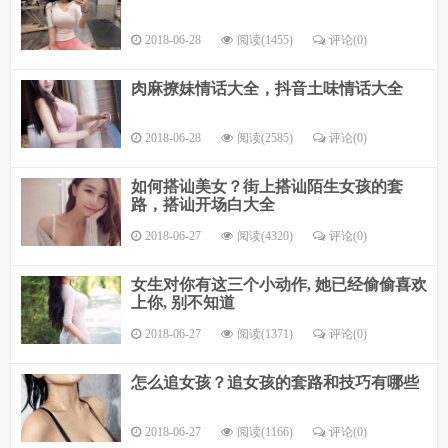
2018-06-28
阅读(1455)
评论(0)
肉麻撩妹情话大全，抖音土味情话大全
2018-06-28
阅读(2585)
评论(0)
如何搭讪美女？街上搭讪陌生女孩的套
路，搭讪开场白大全
2018-06-27
阅读(4320)
评论(0)
女生对你有这三个小动作, 她已经偷偷喜欢
上你, 别不知道
2018-06-27
阅读(1371)
评论(0)
怎么追女孩？追女孩的套路和技巧有哪些
2018-06-27
阅读(1166)
评论(0)