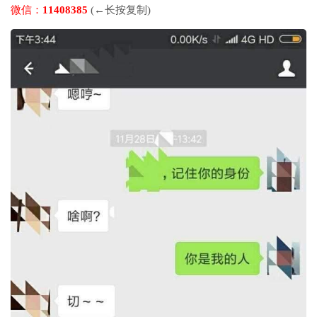
微信：
11408385
(←长按复制)