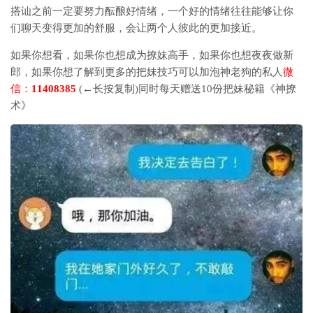
搭讪之前一定要努力酝酿好情绪，一个好的情绪往往能够让你
们聊天变得更加的舒服，会让两个人彼此的更加接近。
如果你想看，如果你也想成为撩妹高手，如果你也想夜夜做新
郎，如果你想了解到更多的把妹技巧可以加泡神老狗的私人
微
信：
11408385
(←长按复制)同时每天赠送10份把妹秘籍《神撩
术》