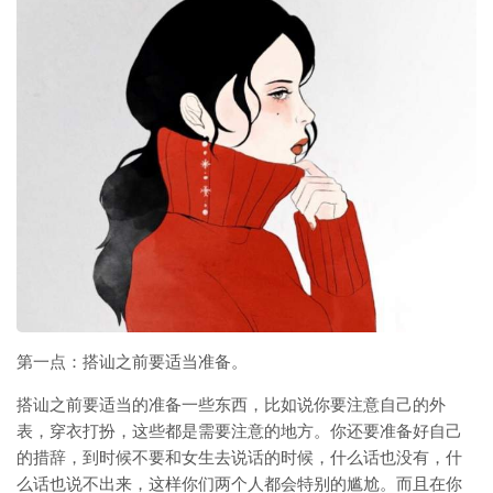
第一点：搭讪之前要适当准备。
搭讪之前要适当的准备一些东西，比如说你要注意自己的外
表，穿衣打扮，这些都是需要注意的地方。你还要准备好自己
的措辞，到时候不要和女生去说话的时候，什么话也没有，什
么话也说不出来，这样你们两个人都会特别的尴尬。而且在你