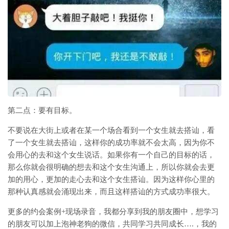
第二点：要有目标。
不要说在大街上或者在某一个场合看到一个女生就去搭讪，看
了一个女生就去搭讪，这样你的成功率就不会太高，因为你不
会用心的去和这个女生说话。如果你有一个自己的目标的话，
那么你就会很明确的想去和这个女生沟通上，所以你就会去更
加的用心，更加的走心去和这个女生搭讪。因为这样你心里的
那种认真感就会涌现出来，而且这样搭讪的方式成功率很大。
更多的约会案例+现场录音，我都分享到我的朋友圈中，想学习
的朋友可以加上泡神老狗的微信，共同学习共同成长….，我的