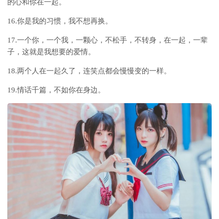
的心和你在一起。
16.你是我的习惯，我不想再换。 ​​​​
17.一个你，一个我，一颗心，不松手，不转身，在一起，一辈
子，这就是我想要的爱情。 ​​​​
18.两个人在一起久了，连笑点都会慢慢变的一样。
19.情话千篇，不如你在身边。 ​​​​