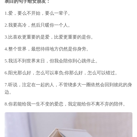
表白的句子给女朋友：
1.爱，要么不开始，要么一辈子。 ​​​​
2.我要高冷，然后只暖你一个人。
3.比喜欢更重要的是爱，比爱更重要的是你。 ​​​​
4.整个世界，最想待得地方仍然是你身旁。 ​​​​
5.我活不到世界末日，但我会陪你到心跳停止。
6.阳光那么好，怎么可以辜负;你那么好，怎么可以错过。 ​​​​​
7.听说，注定在一起的人，不管绕多大一圈依然会回到彼此的身
边。
8.你若能给我一生不变的爱恋，我定能给你不离不弃的陪伴。 ​​​​