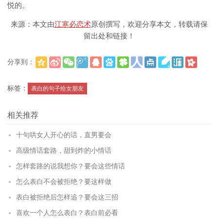
悦的。 ​​​​
来源：本文由
江寒必恋术
原创撰写，欢迎分享本文，转载请保
留出处和链接！
分享到：
(
)
更多
标签：
表白的句子给女朋友
相关推荐
十句哄女人开心的话，直男要会
高级情话套路，甜到炸的小情话
怎样套路的说我想你？要会这些情话
怎么表白不会被拒绝？要这样做
表白被拒绝后怎样追？要会这三招
喜欢一个人怎么表白？表白前必看