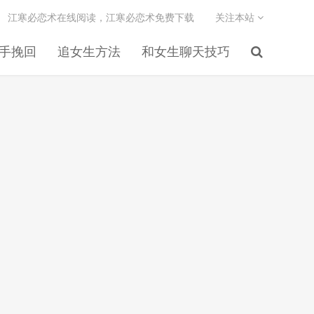
江寒必恋术在线阅读，江寒必恋术免费下载
关注本站
手挽回
追女生方法
和女生聊天技巧