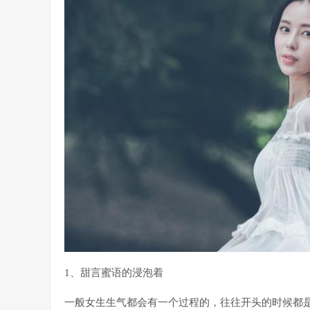
1、甜言蜜语的浸泡着
一般女生生气都会有一个过程的，往往开头的时候都