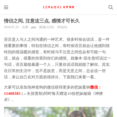
情侣之间, 注意这三点, 感情才可长久
2018-07-24
分类：
pua
阅读(1228)
评论(0)
语言是人与人之间沟通的一种艺术。很多时候会说话，是一件
很重要的事情，特别在情侣之间，有时候语言就会让他感到很
特别的很温暖的感觉，有时候与不注意之间也会有可能一句
话，就会，很重的伤害到你们的感情。就像本·琼生曾经说过一
句话，语言最能暴露一个人，只要你说话我就能了解你。其实
在日常的生活中，也不是故意，而是无意之间，总会说一些
话，来让自己在对方面前很掉分。下面我们来看一看。
大家可以添加泡神老狗的微信获得更多的把妹案例
微信：
11408385
(←长按复制)同时每天赠送10份把妹秘籍《神撩
术》。