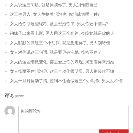
女人说这三句话, 就是厌烦你了, 男人别作贱自己
这三种男人, 女人争抢着想泡他, 你想成为哪一种?
女人给你取这些昵称, 就是想泡你了, 男人你还不懂吗?
约妹子出来看电影, 男人用这三个套路, 今晚她就是你的人
女人默默的做这三个小动作, 就是想泡你了, 男人别转傻
女人对你说这三句话, 就是要你去泡她, 按捺不住了
女人的这些细微变化, 都是爱上你的表现, 渴望着你来泡她
女人按耐不住想泡你, 这三个动作很明显, 男人别装作不懂
女人一旦对你动了情, 控制不住会做这三个小动作, 男人别不懂
评论
抢沙发