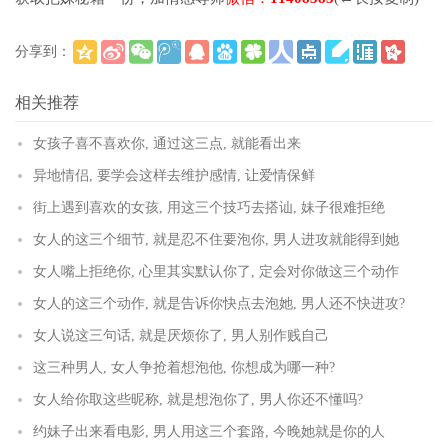
分享到：
(
)
更多
相关推荐
女孩子喜不喜欢你, 通过这三点, 就能看出来
异地情侣, 要学会这样去维护感情, 让爱情保鲜
街上遇到喜欢的女孩, 用这三个技巧去搭讪, 妹子很难拒绝
女人的这三个细节, 就是忍不住要泡你, 男人进攻就能得到她
女人嘴上拒绝你, 心里其实默认你了, 定会对你做这三个动作
女人的这三个动作, 就是告诉你快点去泡她, 男人还不快进攻?
女人说这三句话, 就是厌烦你了, 男人别作贱自己
这三种男人, 女人争抢着想泡他, 你想成为哪一种?
女人给你取这些昵称, 就是想泡你了, 男人你还不懂吗?
约妹子出来看电影, 男人用这三个套路, 今晚她就是你的人