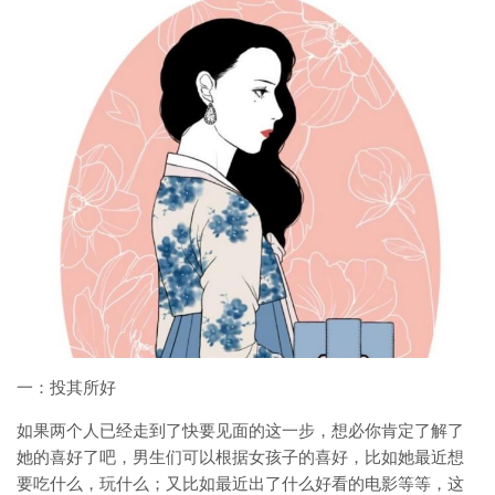
一：投其所好
如果两个人已经走到了快要见面的这一步，想必你肯定了解了
她的喜好了吧，男生们可以根据女孩子的喜好，比如她最近想
要吃什么，玩什么；又比如最近出了什么好看的电影等等，这