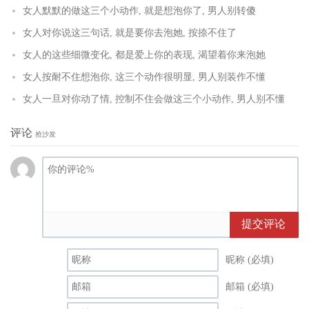
女人默默的做这三个小动作, 就是想泡你了, 男人别转傻
女人对你说这三句话, 就是要你去泡她, 按捺不住了
女人的这些细微变化, 都是爱上你的表现, 渴望着你来泡她
女人按耐不住想泡你, 这三个动作很明显, 男人别装作不懂
女人一旦对你动了情, 控制不住会做这三个小动作, 男人别不懂
评论
抢沙发
提交评论
昵称 (必填)
邮箱 (必填)