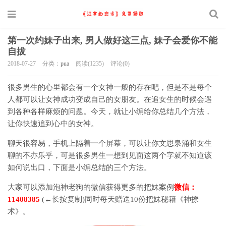
第一次约妹子出来, 男人做好这三点, 妹子会爱你不能
自拔
2018-07-27
分类：
pua
阅读(1235)
评论(0)
很多男生的心里都会有一个女神一般的存在吧，但是不是每个
人都可以让女神成功变成自己的女朋友。在追女生的时候会遇
到各种各样麻烦的问题。今天，就让小编给你总结几个方法，
让你快速追到心中的女神。
聊天很容易，手机上隔着一个屏幕，可以让你文思泉涌和女生
聊的不亦乐乎，可是很多男生一想到见面这两个字就不知道该
如何说出口，下面是小编总结的三个方法。
大家可以添加泡神老狗的微信获得更多的把妹案例
微信：
11408385
(←长按复制)同时每天赠送10份把妹秘籍《神撩
术》。