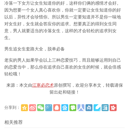
冷落一下女方让女生知道你的好，这样你们俩的感情才会好。
因为想要一个女人真心喜欢你，你就一定要让女生知道你的好
以后，异性才会珍惜你。所以男生一定要知道并不是你一味地
对女生好，女生就会答应你的追求。想要真正的得到女生同
意，男人就要适当的冷落女生，这样的才会轻松的追求到女
生。
男生追女生套路大全，脱单必备
老实的男人如果学会以上三种恋爱技巧，而且能够运用到自己
的恋爱当中，那么你在追求自己喜欢的女生的时候，就会倍感
轻松哦！
来源：本文由
江寒必恋术
原创撰写，欢迎分享本文，转载请保
留出处和链接！
分享到：
(
)
更多
相关推荐