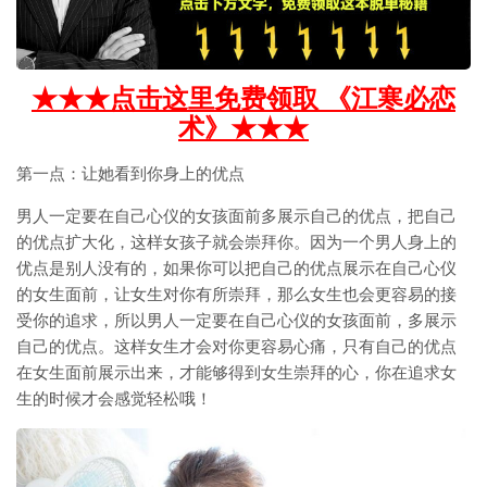
★★★点击这里免费领取 《江寒必恋
术》★★★
第一点：让她看到你身上的优点
男人一定要在自己心仪的女孩面前多展示自己的优点，把自己
的优点扩大化，这样女孩子就会崇拜你。因为一个男人身上的
优点是别人没有的，如果你可以把自己的优点展示在自己心仪
的女生面前，让女生对你有所崇拜，那么女生也会更容易的接
受你的追求，所以男人一定要在自己心仪的女孩面前，多展示
自己的优点。这样女生才会对你更容易心痛，只有自己的优点
在女生面前展示出来，才能够得到女生崇拜的心，你在追求女
生的时候才会感觉轻松哦！