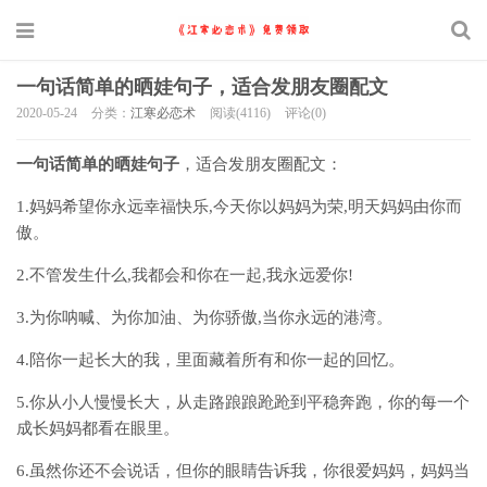
一句话简单的晒娃句子，适合发朋友圈配文
2020-05-24
分类：
江寒必恋术
阅读(4116)
评论(0)
一句话简单的晒娃句子
，适合发朋友圈配文：
1.妈妈希望你永远幸福快乐,今天你以妈妈为荣,明天妈妈由你而
傲。
2.不管发生什么,我都会和你在一起,我永远爱你!
3.为你呐喊、为你加油、为你骄傲,当你永远的港湾。
4.陪你一起长大的我，里面藏着所有和你一起的回忆。
5.你从小人慢慢长大，从走路踉踉跄跄到平稳奔跑，你的每一个
成长妈妈都看在眼里。
6.虽然你还不会说话，但你的眼睛告诉我，你很爱妈妈，妈妈当