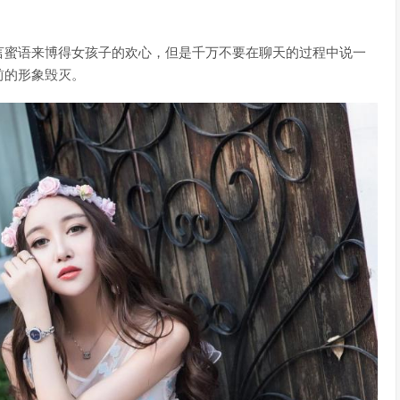
。
言蜜语来博得女孩子的欢心，但是千万不要在聊天的过程中说一
前的形象毁灭。