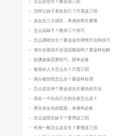
怎么追女生？要会这三招
怎样让妹子喜欢自己？只需这三招
追女生三大误区，单身的男生要懂
怎么追妹子？教你三个技巧
怎么调戏女生？要会这些调情方法和技巧
表白女孩说不合适还能追吗？要这样化解
欲擒故纵恋爱技巧，脱单必备
被发好人卡怎么办？只需三招
表白被拒绝怎么办？要这样处理
怎么追女神？要会追女生最快的方法
喜欢一个比自己大的女孩怎么追？
男生追女生的套路，单身狗必备
怎么追陌生妹子？要用这三招
长相一般怎么追女生？要懂这三招