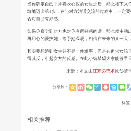
当你确定自己非常喜欢心仪的女生之后，那么接下来
敢地迈出第1步，在与对方沟通交流的过程中，一定
否对自己有好感。
如果你察觉到对方也对你有所好感的话，那么就主动
再用心的爱护她，给予她温暖，相信在未来的某一天
其实要想追到女生并不是一件难事，但是在追求女孩
得其反，引起女方的反感。在此小编希望大家能够早
来源：本文由
江寒必恋术
原创撰
分享到：
标签
相关推荐