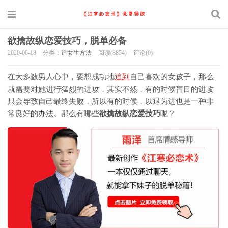
欲擒故纵恋爱技巧，脱单必备
2020-06-18
分类：
追女生方法
阅读(8854)
评论(0)
在大多数男人心中，要想成功地
追到
自己喜欢的女孩子，那么
就需要对她进行猛烈的进攻，其实不然，有的时候盲目的进攻
只会导致自己最终失败，所以有的时候，以退为进也是一种非
常良好的办法。那么有哪些
欲擒故纵恋爱技巧
呢？