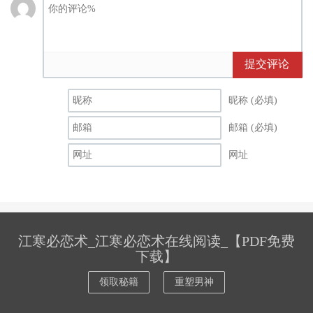
提交评论
昵称 (必填)
邮箱 (必填)
网址
江寒必恋术_江寒必恋术在线阅读_【PDF免费
下载】
领取秘籍
重塑男神