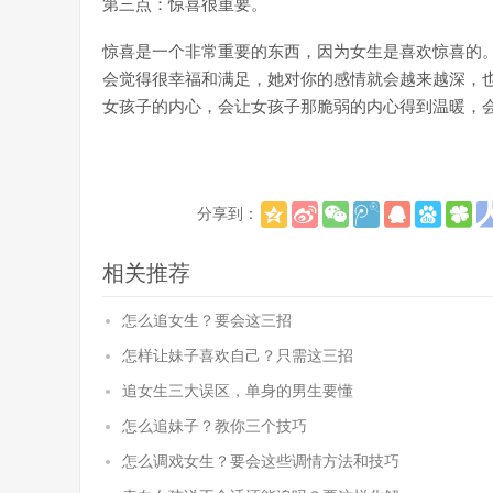
第三点：惊喜很重要。
惊喜是一个非常重要的东西，因为女生是喜欢惊喜的
会觉得很幸福和满足，她对你的感情就会越来越深，
女孩子的内心，会让女孩子那脆弱的内心得到温暖，
分享到：
相关推荐
怎么追女生？要会这三招
怎样让妹子喜欢自己？只需这三招
追女生三大误区，单身的男生要懂
怎么追妹子？教你三个技巧
怎么调戏女生？要会这些调情方法和技巧