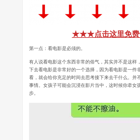
★★★点击这里免费
第一点：看电影是必须的。
有人说看电影这个东西非常的俗气，其实并不是这样
下去看电影是非常好的一个选择，因为看电影是一件
看，就会给你充足的时间去思考接下来去干什么。并
事情。女孩子可能会沉浸在影片当中，这时候你牵女
步。