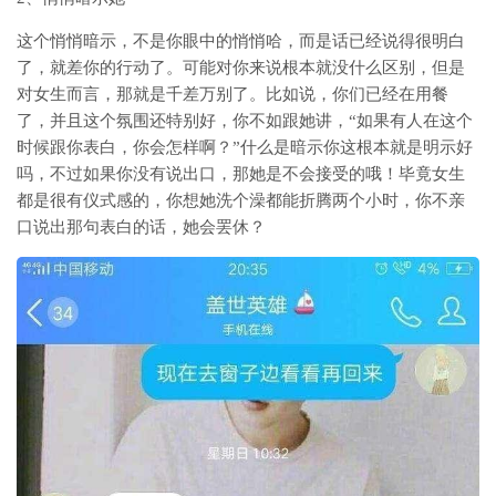
这个悄悄暗示，不是你眼中的悄悄哈，而是话已经说得很明白
了，就差你的行动了。可能对你来说根本就没什么区别，但是
对女生而言，那就是千差万别了。比如说，你们已经在用餐
了，并且这个氛围还特别好，你不如跟她讲，“如果有人在这个
时候跟你表白，你会怎样啊？”什么是暗示你这根本就是明示好
吗，不过如果你没有说出口，那她是不会接受的哦！毕竟女生
都是很有仪式感的，你想她洗个澡都能折腾两个小时，你不亲
口说出那句表白的话，她会罢休？