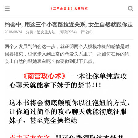
约会中, 用这三个小套路拉近关系, 女生自然就跟你走
2018-08-24
分类：
追女生方法
阅读(2254)
评论(0)
两个人发展到约会这一步，就证明两个人模模糊糊的感情是时
候要结束，也该步入到正常的恋爱关系里了。那如何在你的约
会上自然的跟她表白呢？你要做到以下几点。