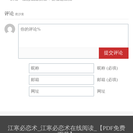
评论
抢沙发
提交评论
昵称 (必填)
邮箱 (必填)
网址
江寒必恋术_江寒必恋术在线阅读_【PDF免费