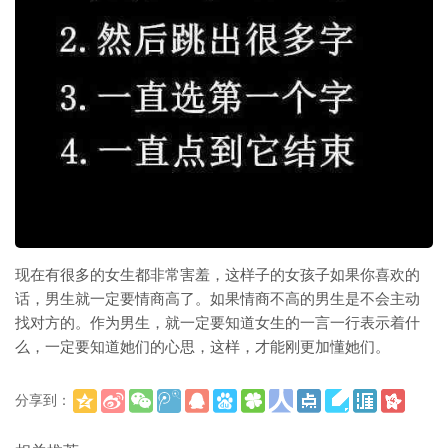
现在有很多的女生都非常害羞，这样子的女孩子如果你喜欢的
话，男生就一定要情商高了。如果情商不高的男生是不会主动
找对方的。作为男生，就一定要知道女生的一言一行表示着什
么，一定要知道她们的心思，这样，才能刚更加懂她们。
分享到：
(
)
更多