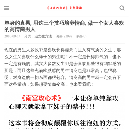
单身的直男, 用这三个技巧培养情商, 做一个女人喜欢
的高情商男人
2018-09-14
分类：
追女生方法
阅读(2399)
评论(0)
现在的男生大多数都是喜欢长得漂亮而且又有气质的女生，那
么女生又喜欢什么样子的男生呢！不一定是长得帅气的，也不
一定是有钱的。其实大多数女生都是会喜欢那些很有幽默感的
那是，而且这些充满幽默感的男生情商也是非常高，也很聪
明，对身边的一切东西都很包容。情商高的男生就一定会有下
面这些举动，如果想要情商变高，也来看看吧！