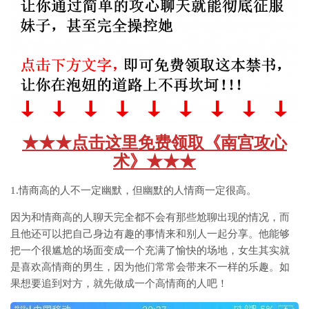
★★★点击这里免费领取《南宫攻心
术》★★★
1.情商高的人不一定幽默，但幽默的人情商一定很高。
因为和情商高的人聊天完全都不会有那些尬聊出现的情况，而
且他还可以把自己身边有趣的事情来和别人一起分享。他能够
把一个很尴尬的场面变成一个充满了愉快的场地，女生其实就
是喜欢高情商的男生，因为他们常常会带来不一样的乐趣。如
果想要追到对方，就先做成一个高情商的人吧！