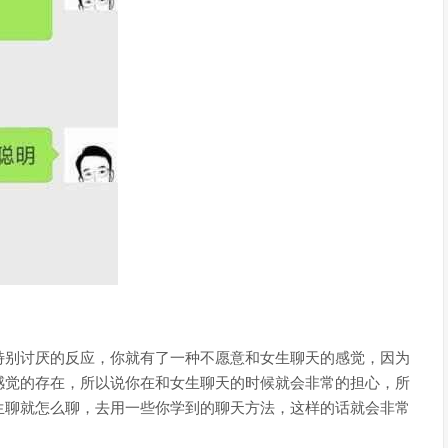
特别讨厌的反应，你就有了一种不愿意和女生聊天的感觉，因为
感觉的存在，所以说你在和女生聊天的时候就会非常的担心，所
生聊就怎么聊，去用一些你学到的聊天方法，这样的话就会非常