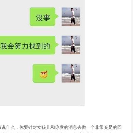
该说什么，你要针对女孩儿和你发的消息去做一个非常充足的回