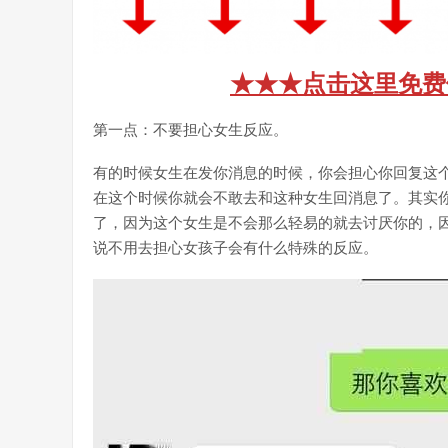
★★★点击这里免费
第一点：不要担心女生反应。
有的时候女生在发你消息的时候，你会担心你回复这
在这个时候你就会不敢去和这种女生回消息了。其实
了，因为这个女生是不会那么轻易的就去讨厌你的，
说不用去担心女孩子会有什么特殊的反应。