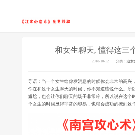
和女生聊天, 懂得这三
2018-10-12
分类：
追女
导语：当一个女生给你发消息的时候你会非常的高兴
你在和这个女生聊天的时候，你不知道该说什么。所
尴尬，也会让你们聊天的场子非常冷，所以说在这个
个女生的时候显得非常的容易，也就会成功的撩到这