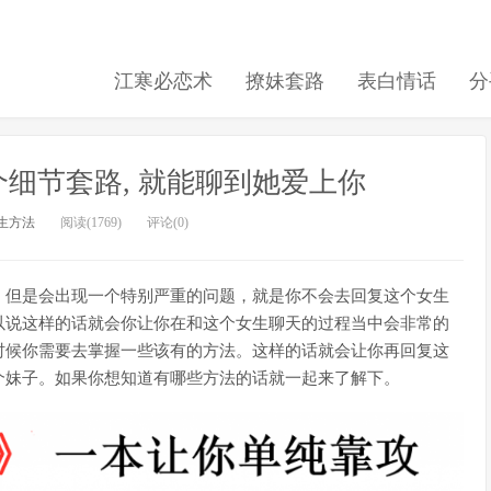
江寒必恋术
撩妹套路
表白情话
分
个细节套路, 就能聊到她爱上你
生方法
阅读(1769)
评论(0)
，但是会出现一个特别严重的问题，就是你不会去回复这个女生
以说这样的话就会你让你在和这个女生聊天的过程当中会非常的
时候你需要去掌握一些该有的方法。这样的话就会让你再回复这
个妹子。如果你想知道有哪些方法的话就一起来了解下。