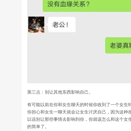
第三点：别让其他东西影响自己。
有可能以前在你和女生聊天的时候你收到了一个女生
你担心和女生一聊天就会让女生讨厌自己，因为这种
以说别让那些事情去影响到你，你就该怎么和这个女
的简单了。