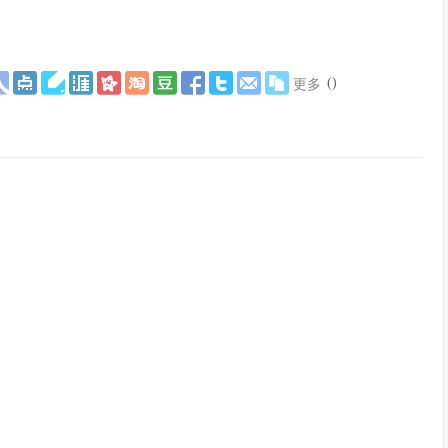
(
)
更多