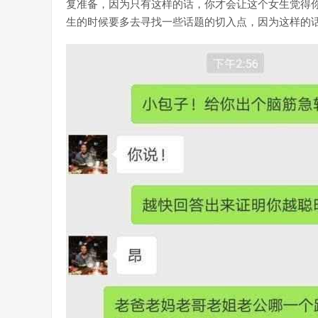
复准备，因为只有这样的话，你才会让这个女生觉得
生的时候要多去寻找一些话题的切入点，因为这样的