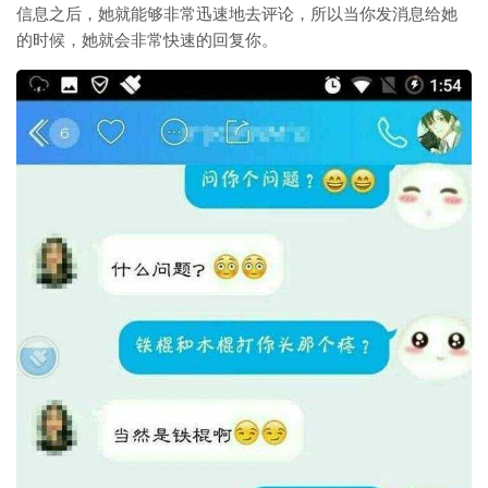
信息之后，她就能够非常迅速地去评论，所以当你发消息给她
的时候，她就会非常快速的回复你。