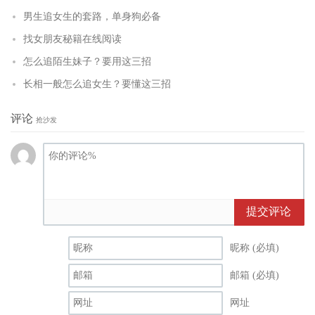
男生追女生的套路，单身狗必备
找女朋友秘籍在线阅读
怎么追陌生妹子？要用这三招
长相一般怎么追女生？要懂这三招
评论
抢沙发
提交评论
昵称 (必填)
邮箱 (必填)
网址