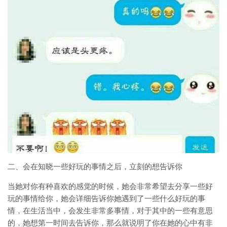
二、会在知晓一些好玩的事情之后，立刻的想告诉你
当她对你有种喜欢的感觉的时候，她会非常希望去分享一些好
玩的事情给你，她会详细告诉你她遇到了一些什么好玩的事
情，在生活当中，会发生非常多事情，对于其中的一些有意思
的，她想第一时间去告诉你，那么就说明了你在她的心中有非