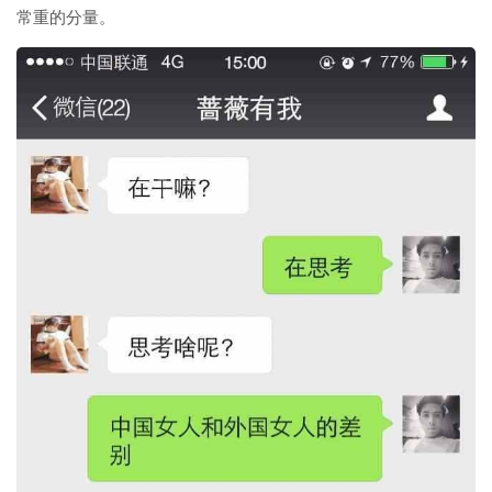
常重的分量。