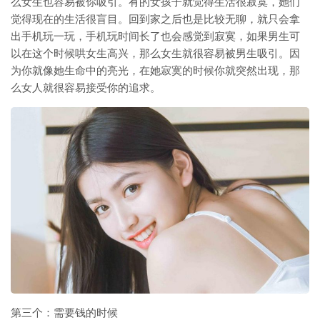
么女生也容易被你吸引。有的女孩子就觉得生活很寂寞，她们
觉得现在的生活很盲目。回到家之后也是比较无聊，就只会拿
出手机玩一玩，手机玩时间长了也会感觉到寂寞，如果男生可
以在这个时候哄女生高兴，那么女生就很容易被男生吸引。因
为你就像她生命中的亮光，在她寂寞的时候你就突然出现，那
么女人就很容易接受你的追求。
第三个：需要钱的时候