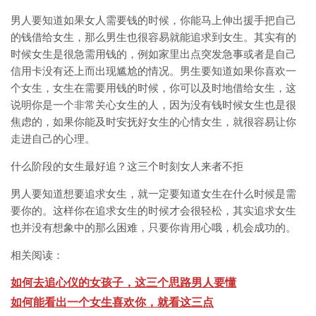
男人要知道如果女人需要钱的时候，你能马上伸出援手把自己
的钱借给女生，那么男生也很容易就能追求到女生。其实有的
时候女生是很急需用钱的，例如家里出点突发急事或者是自己
信用卡没有还上而出现尴尬的情况。男生要知道如果你喜欢一
个女生，女生在需要用钱的时候，你可以及时地借给女生，这
说明你是一个非常关心女生的人，因为没有钱时候女生也是很
焦虑的，如果你能及时安抚好女生的心情女生，就很容易让你
走进自己的心理。
什么阶段的女生最好追？这三个时刻女人来者不拒
男人要知道想要追求女生，就一定要知道女生在什么时候是需
要你的。这样你在追求女生的时候才会很轻松，其实追求女生
也并没有想象中的那么困难，只要你肯用心哦，机会成功的。
相关阅读：
如何去追心仪的女孩子，这三个思路男人要懂
如何能看出一个女生喜欢你，就看这三点